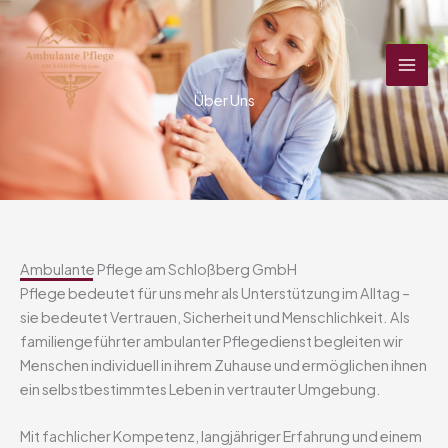
Zum
Inhalt
springen
Über Uns
Ambulante Pflege am Schloßberg GmbH
Pflege bedeutet für uns mehr als Unterstützung im Alltag –
sie bedeutet Vertrauen, Sicherheit und Menschlichkeit. Als
familiengeführter ambulanter Pflegedienst begleiten wir
Menschen individuell in ihrem Zuhause und ermöglichen ihnen
ein selbstbestimmtes Leben in vertrauter Umgebung.
Mit fachlicher Kompetenz, langjähriger Erfahrung und einem